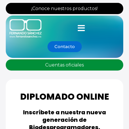
Ir
¡Conoce nuestros productos!
al
contenido
Contacto
Cuentas oficiales
DIPLOMADO ONLINE
Inscríbete a nuestra nueva
generación de
Biodesprogramadores.